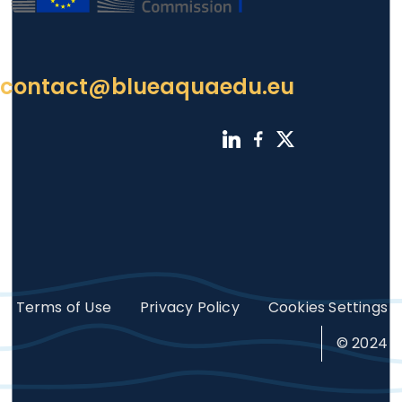
contact@blueaquaedu.eu
Footer
Terms of Use
Privacy Policy
Cookies Settings
© 2024