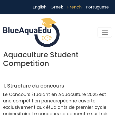
Aller au contenu principal
English
Greek
French
Portuguese
Aquaculture Student
Competition
1. Structure du concours
Skip to main content
Le Concours Étudiant en Aquaculture 2025 est
une compétition paneuropéenne ouverte
exclusivement aux étudiants de premier cycle
universitaire. Le concours se concentre sur trois