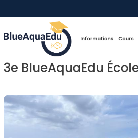
Aller au contenu principal
Main nav
Informations
Cours
3e BlueAquaEdu École d
Skip to main content