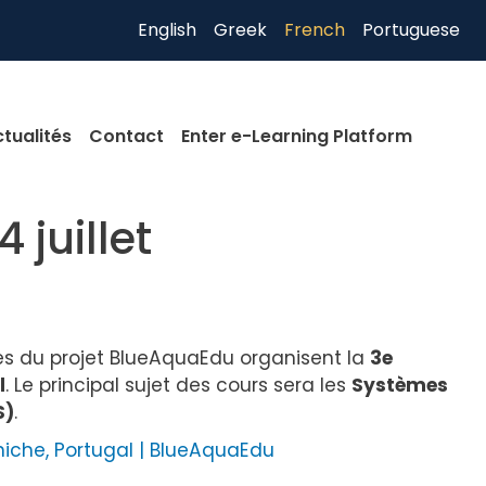
English
Greek
French
Portuguese
tualités
Contact
Enter e-Learning Platform
 juillet
res du projet BlueAquaEdu organisent la
3e
l
. Le principal sujet des cours sera les
Systèmes
S)
.
iche, Portugal | BlueAquaEdu