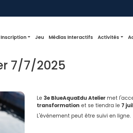
igation
Inscription
Jeu
Médias Interactifs
Activités
Ac
er 7/7/2025
Le
3e BlueAquaEdu Atelier
met l'acc
transformation
et se tiendra le
7 ju
L'événement peut être suivi en ligne.